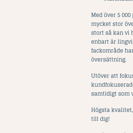
Med över 5 000 
mycket stor öve
stort så kan vi
enbart är ling
fackområde han 
översättning.
Utöver att foku
kundfokuserade.
samtidigt som v
Högsta kvalitet,
till dig!