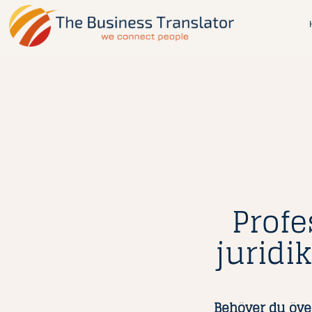
Profe
juridi
Behöver du över