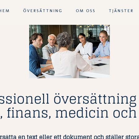
HEM
ÖVERSÄTTNING
OM OSS
TJÄNSTER
ssionell översättnin
k, finans, medicin och
sätta en text eller ett dokument och ställer stor