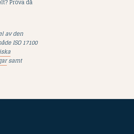
lt? Pröva då
l av den
både ISO 17100
iska
gar
samt