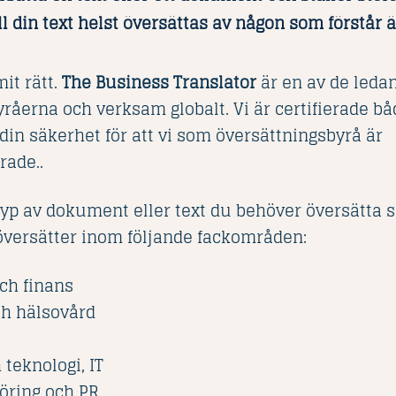
ll din text helst översättas av någon som förstår
it rätt.
The Business Translator
är en av de leda
råerna och verksam globalt. Vi är certifierade bå
din säkerhet för att vi som översättningsbyrå är
rade..
typ av dokument eller text du behöver översätta s
översätter inom följande fackområden:
ch finans
ch hälsovård
 teknologi, IT
öring och PR