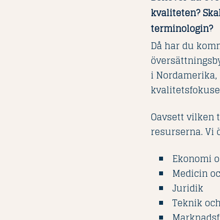
kvaliteten? Ska
terminologin?
Då har du komm
översättningsby
i Nordamerika, 
kvalitetsfokuse
Oavsett vilken 
resurserna. Vi 
Ekonomi o
Medicin o
Juridik
Teknik och
Marknadsf