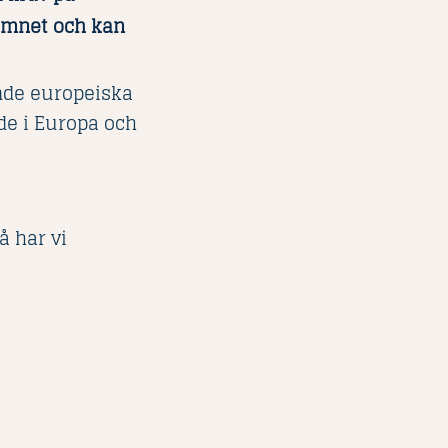
 ämnet och kan
nde europeiska
de i Europa och
å har vi