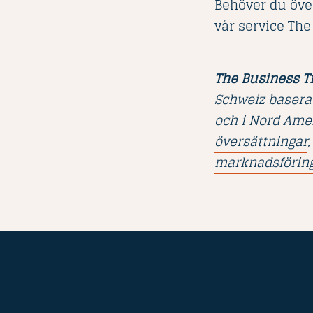
Behöver du över
vår service The
The Business T
Schweiz baserad
och i Nord Amer
översättningar
,
marknadsföring