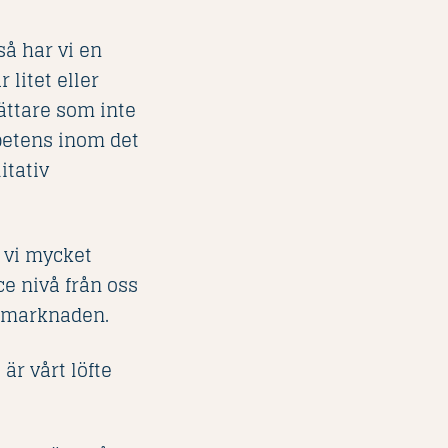
så har vi en
 litet eller
ttare som inte
petens inom det
itativ
r vi mycket
e nivå från oss
å marknaden.
 är vårt löfte