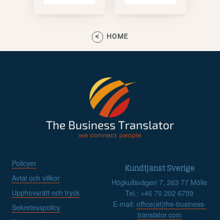
HOME
Policyer
Kundtjänst Sverige
Avtal och villkor
Högkullsvägen 7, 263 77 Mölle
Upphovsrätt och tryck
Tel.: +46 70 202 6759
E-mail:
office(at)the-business-
Sekretesspolicy
translator.com