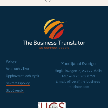
Policyer
Kundtjänst Sverige
Avtal och villkor
Högkullsvägen 7, 263 77 Mölle
Upphovsrätt och tryck
Tel.: +46 70 202 6759
E-mail:
office(at)the-business-
Sekretesspolicy
translator.com
Sidoöversikt