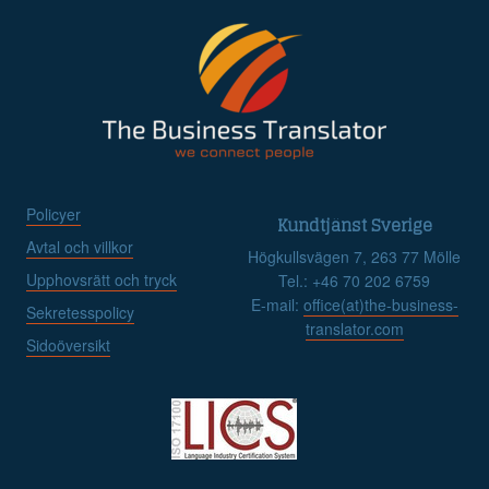
Policyer
Kundtjänst Sverige
Avtal och villkor
Högkullsvägen 7, 263 77 Mölle
Upphovsrätt och tryck
Tel.: +46 70 202 6759
E-mail:
office(at)the-business-
Sekretesspolicy
translator.com
Sidoöversikt