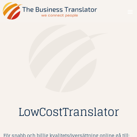
Menu
LowCostTranslator
För snabb och billig kvalitetsöversättning online gå till: