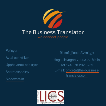
Policyer
Kundtjänst Sverige
Avtal och villkor
Högkullsvägen 7, 263 77 Mölle
Upphovsrätt och tryck
Tel.: +46 70 202 6759
E-mail:
office(at)the-business-
Sekretesspolicy
translator.com
Sidoöversikt